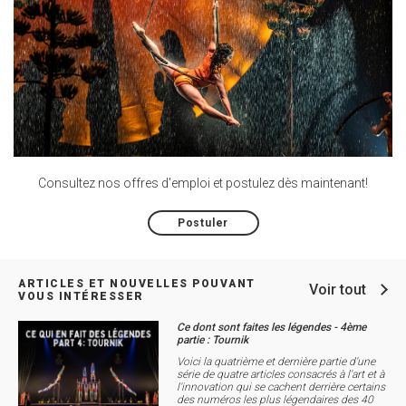
Consultez nos offres d'emploi et postulez dès maintenant!
Postuler
ARTICLES ET NOUVELLES POUVANT
Voir tout
VOUS INTÉRESSER
Ce dont sont faites les légendes - 4ème
partie : Tournik
Voici la quatrième et dernière partie d'une
série de quatre articles consacrés à l'art et à
l'innovation qui se cachent derrière certains
des numéros les plus légendaires des 40