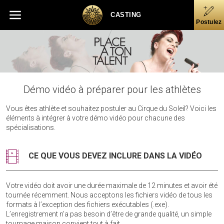
Skip
Skip to main content
Skip to footer
to
CASTING
Postulez
main
content
Démo vidéo à préparer pour les athlètes
Vous êtes athlète et souhaitez postuler au Cirque du Soleil? Voici les
éléments à intégrer à votre démo vidéo pour chacune des
spécialisations.
CE QUE VOUS DEVEZ INCLURE DANS LA VIDÉO
Votre vidéo doit avoir une durée maximale de 12 minutes et avoir été
tournée récemment. Nous acceptons les fichiers vidéo de tous les
formats à l’exception des fichiers exécutables (.exe).
L’enregistrement n’a pas besoin d’être de grande qualité, un simple
tournage maison convient tout à fait.