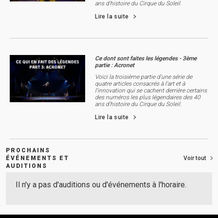
ans d'histoire du Cirque du Soleil.
Lire la suite
Ce dont sont faites les légendes - 3ème
partie : Acronet
Voici la troisième partie d'une série de
quatre articles consacrés à l'art et à
l'innovation qui se cachent derrière certains
des numéros les plus légendaires des 40
ans d'histoire du Cirque du Soleil.
Lire la suite
PROCHAINS
ÉVÉNEMENTS ET
Voir tout
AUDITIONS
Il n'y a pas d'auditions ou d'événements à l'horaire.