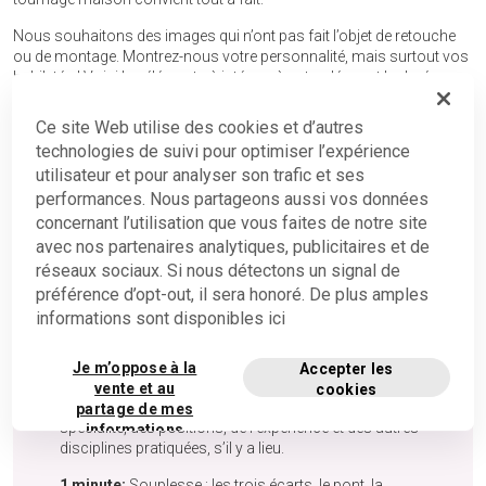
Nous souhaitons des images qui n’ont pas fait l’objet de retouche
ou de montage. Montrez-nous votre personnalité, mais surtout vos
habiletés ! Voici les éléments à intégrer à votre démo et la durée
recommandée pour chacun d’entre eux.
Ce site Web utilise des cookies et d’autres
technologies de suivi pour optimiser l’expérience
Gymnastique acrobatique
utilisateur et pour analyser son trafic et ses
performances. Nous partageons aussi vos données
concernant l’utilisation que vous faites de notre site
avec nos partenaires analytiques, publicitaires et de
réseaux sociaux. Si nous détectons un signal de
QUE FAUT-IL PRÉSENTER SUR LA DÉMO VIDÉO
préférence d’opt-out, il sera honoré. De plus amples
POUR LES GYMNASTES SPÉCIALISÉS EN
GYMNASTIQUE ACROBATIQUE?
informations sont disponibles ici
Je m’oppose à la
Accepter les
1 minute:
Une présentation d’une minute (plan du
vente et au
cookies
visage et du corps), en incluant une mention de la
partage de mes
spécialité, des positions, de l’expérience et des autres
informations
disciplines pratiquées, s’il y a lieu.
personnelles
privées
1 minute:
Souplesse : les trois écarts, le pont, la