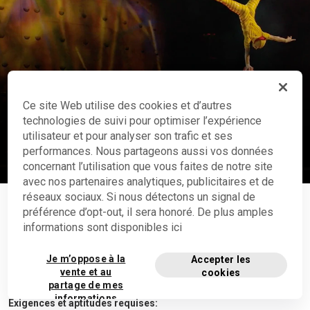
Ce site Web utilise des cookies et d’autres
Gymnastique acrobatique
technologies de suivi pour optimiser l’expérience
Démonstration dans les spectacles
utilisateur et pour analyser son trafic et ses
performances. Nous partageons aussi vos données
Voir la vidéo
concernant l’utilisation que vous faites de notre site
avec nos partenaires analytiques, publicitaires et de
réseaux sociaux. Si nous détectons un signal de
préférence d’opt-out, il sera honoré. De plus amples
AUTRES INFORMATIONS
informations sont disponibles ici
Cinq types d’équipes acrobatiques se retrouvent sur nos scènes :
Je m’oppose à la
Accepter les
les groupes masculins, les duos masculins et les duos mixtes,
vente et au
cookies
ainsi que les duos féminins et les groupes féminins.
partage de mes
informations
Exigences et aptitudes requises: