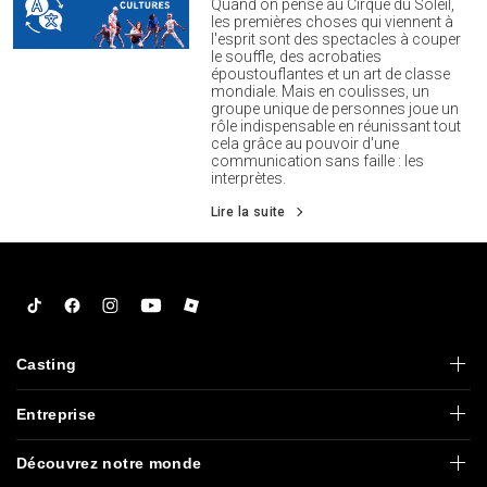
Quand on pense au Cirque du Soleil,
les premières choses qui viennent à
l'esprit sont des spectacles à couper
le souffle, des acrobaties
époustouflantes et un art de classe
mondiale. Mais en coulisses, un
groupe unique de personnes joue un
rôle indispensable en réunissant tout
cela grâce au pouvoir d'une
communication sans faille : les
interprètes.
Lire la suite
Tiktok
Facebook
Instagram
YouTube
Roblox
Casting
Entreprise
Découvrez notre monde