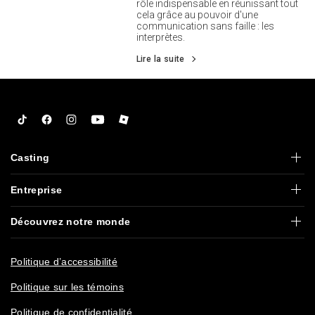
rôle indispensable en réunissant tout
cela grâce au pouvoir d'une
communication sans faille : les
interprètes.
Lire la suite
Tiktok
Facebook
Instagram
YouTube
Roblox
Casting
Entreprise
Découvrez notre monde
Politique d’accessibilité
Politique sur les témoins
Politique de confidentialité