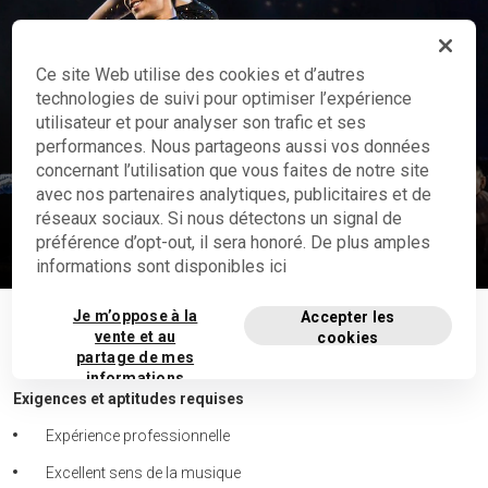
Ce site Web utilise des cookies et d’autres
technologies de suivi pour optimiser l’expérience
utilisateur et pour analyser son trafic et ses
performances. Nous partageons aussi vos données
concernant l’utilisation que vous faites de notre site
Danseurs
avec nos partenaires analytiques, publicitaires et de
Démonstration dans les spectacles
réseaux sociaux. Si nous détectons un signal de
préférence d’opt-out, il sera honoré. De plus amples
Voir la vidéo
informations sont disponibles ici
Je m’oppose à la
Accepter les
AUTRES INFORMATIONS
vente et au
cookies
partage de mes
informations
Exigences et aptitudes requises
personnelles
privées
Expérience professionnelle
Excellent sens de la musique