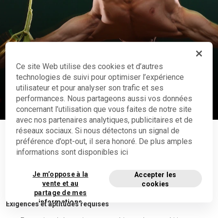
Ce site Web utilise des cookies et d’autres
Gymnastique artistique
technologies de suivi pour optimiser l’expérience
Démonstration dans les spectacles
utilisateur et pour analyser son trafic et ses
performances. Nous partageons aussi vos données
Voir la vidéo
concernant l’utilisation que vous faites de notre site
avec nos partenaires analytiques, publicitaires et de
réseaux sociaux. Si nous détectons un signal de
AUTRES INFORMATIONS
préférence d’opt-out, il sera honoré. De plus amples
informations sont disponibles ici
En tant qu'artiste masculin, vous devrez démontrer de l'élégance, de
Je m’oppose à la
Accepter les
la force et de l'énergie. En tant qu'artiste féminine, votre dynamisme,
vente et au
cookies
votre souplesse et votre grâce seront des éléments clés.
partage de mes
informations
Exigences et aptitudes requises
personnelles