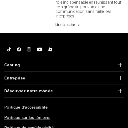
rôle indispensable en réunissant tout
cela grâce au pouvoir d'une
communication sans faille : les
interprètes.
Lire la suite
Tiktok
Facebook
Instagram
YouTube
Roblox
Casting
Entreprise
Découvrez notre monde
Politique d’accessibilité
Politique sur les témoins
Politique de confidentialité