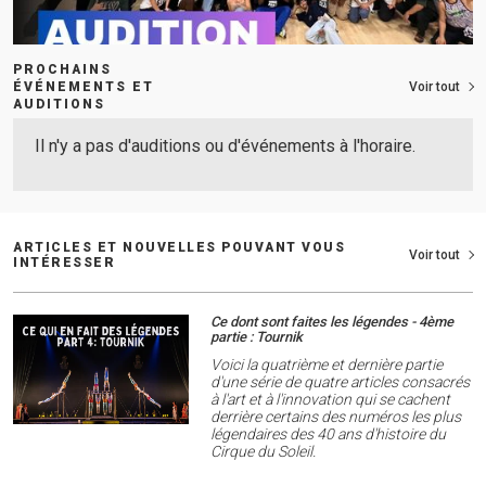
PROCHAINS
ÉVÉNEMENTS ET
Voir tout
AUDITIONS
Il n'y a pas d'auditions ou d'événements à l'horaire.
ARTICLES ET NOUVELLES POUVANT VOUS
Voir tout
INTÉRESSER
Ce dont sont faites les légendes - 4ème
partie : Tournik
Voici la quatrième et dernière partie
d'une série de quatre articles consacrés
à l'art et à l'innovation qui se cachent
derrière certains des numéros les plus
légendaires des 40 ans d'histoire du
Cirque du Soleil.