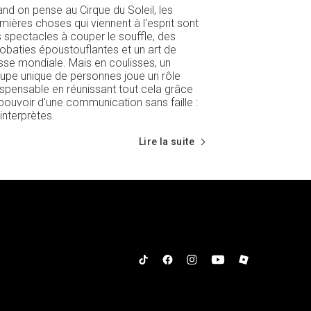
nd on pense au Cirque du Soleil, les
mières choses qui viennent à l'esprit sont
 spectacles à couper le souffle, des
obaties époustouflantes et un art de
sse mondiale. Mais en coulisses, un
upe unique de personnes joue un rôle
ispensable en réunissant tout cela grâce
pouvoir d'une communication sans faille :
 interprètes.
Lire la suite
Tiktok
Facebook
Instagram
YouTube
Roblox