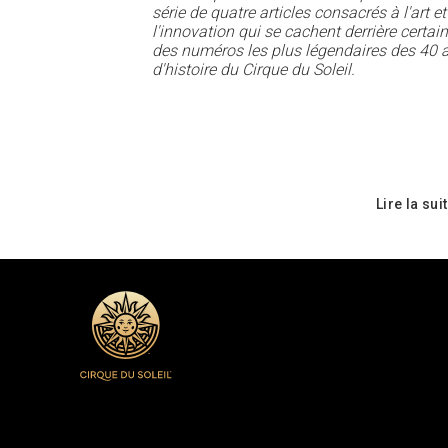
série de quatre articles consacrés à l'art et
l'innovation qui se cachent derrière certai
des numéros les plus légendaires des 40 
d'histoire du Cirque du Soleil.
Lire la sui