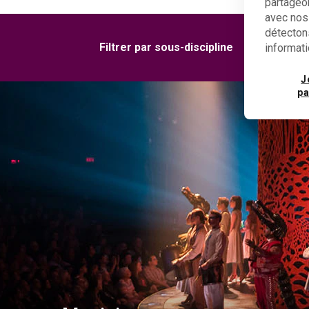
partageon
avec nos 
détectons
Filtrer par sous-discipline
informati
Multi-
J
pa