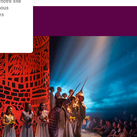
notre site
 nous
es