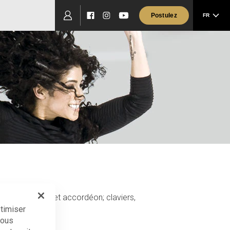
Postulez
FR
Facebook
Instagram
YouTube
 (ex : guitare et accordéon; claviers,
ptimiser
Nous