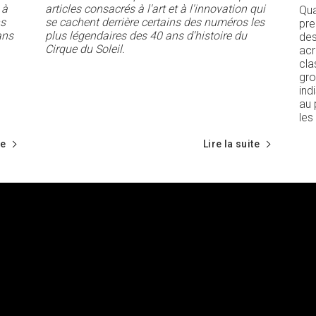
 à
articles consacrés à l'art et à l'innovation qui
Qua
ns
se cachent derrière certains des numéros les
pre
ans
plus légendaires des 40 ans d'histoire du
des
Cirque du Soleil.
acr
cla
gro
ind
au 
les
te
Lire la suite