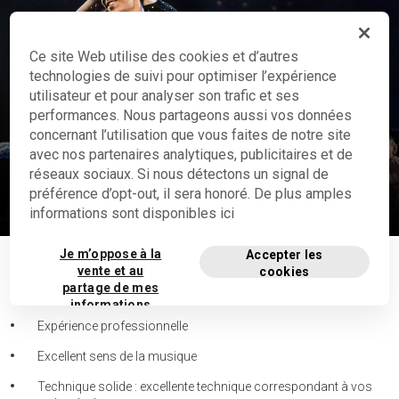
Ce site Web utilise des cookies et d’autres
technologies de suivi pour optimiser l’expérience
utilisateur et pour analyser son trafic et ses
performances. Nous partageons aussi vos données
concernant l’utilisation que vous faites de notre site
Danseurs
avec nos partenaires analytiques, publicitaires et de
Démonstration dans les spectacles
réseaux sociaux. Si nous détectons un signal de
préférence d’opt-out, il sera honoré. De plus amples
Voir la vidéo
informations sont disponibles ici
Je m’oppose à la
Accepter les
vente et au
cookies
AUTRES INFORMATIONS
partage de mes
informations
personnelles
Expérience professionnelle
privées
Excellent sens de la musique
Technique solide : excellente technique correspondant à vos