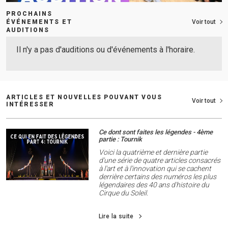
PROCHAINS
ÉVÉNEMENTS ET
Voir tout
AUDITIONS
Il n'y a pas d'auditions ou d'événements à l'horaire.
ARTICLES ET NOUVELLES POUVANT VOUS
Voir tout
INTÉRESSER
Ce dont sont faites les légendes - 4ème
partie : Tournik
Voici la quatrième et dernière partie
d'une série de quatre articles consacrés
à l'art et à l'innovation qui se cachent
derrière certains des numéros les plus
légendaires des 40 ans d'histoire du
Cirque du Soleil.
Lire la suite