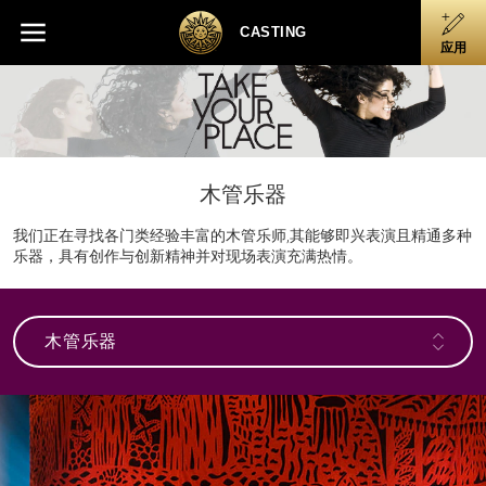
Skip
Skip to main content
Skip to footer
to
CASTING
应用
main
content
木管乐器
我们正在寻找各门类经验丰富的木管乐师,其能够即兴表演且精通多种
乐器，具有创作与创新精神并对现场表演充满热情。
木管乐器