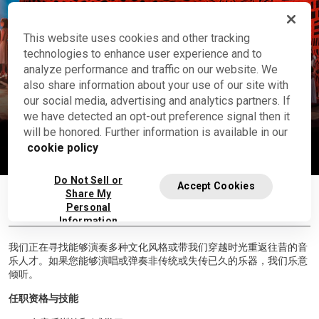
This website uses cookies and other tracking
technologies to enhance user experience and to
analyze performance and traffic on our website. We
also share information about your use of our site with
our social media, advertising and analytics partners. If
音乐家
we have detected an opt-out preference signal then it
演出示范
will be honored. Further information is available in our
cookie policy
看視頻
Do Not Sell or
Accept Cookies
Share My
其他信息
Personal
Information
我们正在寻找能够演奏多种文化风格或带我们穿越时光重返往昔的音
乐人才。如果您能够演唱或弹奏非传统或失传已久的乐器，我们乐意
倾听。
任
职资格与技能