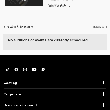
阅读更多内容
下次试镜与比赛项目
查看所有
No auditions or events are currently scheduled.
Tiktok
Facebook
Instagram
YouTube
Roblox
Casting
Corporate
Discover our world