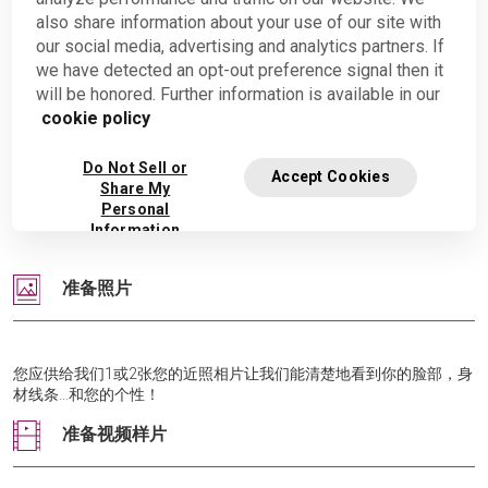
您擅长的主要专长，以及：
also share information about your use of our site with
您所达到的成就水平；
our social media, advertising and analytics partners. If
we have detected an opt-out preference signal then it
您在舞台的表演，竞赛和有资助的晚会或是其他方面的活动
will be honored. Further information is available in our
经验。
cookie policy
其他您有可能熟悉或具备经验的专长。
Do Not Sell or
您的地址，电话号码，电子邮件和个人网站（如果有的话）。
Accept Cookies
Share My
任何其他您愿意和我们分享有关您的信息。
Personal
Information
准备照片
您应供给我们1或2张您的近照相片让我们能清楚地看到你的脸部，身
材线条…和您的个性！
准备视频样片