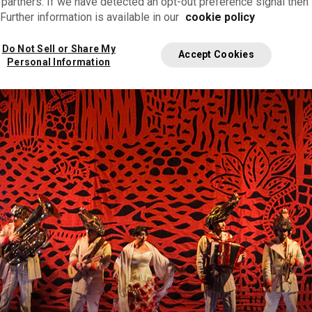
 partners. If we have detected an opt-out preference signal then i
Further information is available in our
cookie policy
Do Not Sell or Share My
Accept Cookies
Personal Information