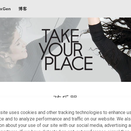
exGen
博客
弦乐器
site uses cookies and other tracking technologies to enhance u
演出充满激情，同时热衷于即兴演奏的弦乐乐师。
ce and to analyze performance and traffic on our website. We al
on about your use of our site with our social media, advertising 