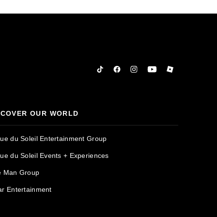
Tiktok
Facebook
Instagram
YouTube
Roblox
SCOVER OUR WORLD
que du Soleil Entertainment Group
que du Soleil Events + Experiences
e Man Group
ar Entertainment