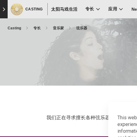
Skip
Skip to main content
Skip to footer
专长
应用
太阳马戏生活
N
to
CASTING
main
content
Casting
专长
音乐家
弦乐器
This web
我们正在寻求擅长各种弦乐器并且对现场
experien
informati