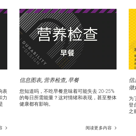
信息图表, 营养检查, 早餐
信
做
响表
您知道吗，不吃早餐意味着可能失去 20-25%
和力
的每日所需能量？这对情绪和表现，甚至整体
为
是
健康都有影响。
登
之
容
阅读更多内容