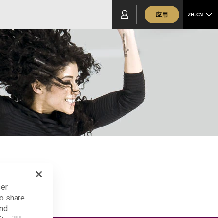
应用
ZH-CN
ser
so share
and