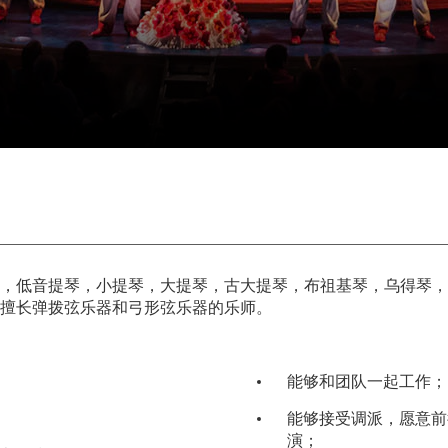
，低音提琴，小提琴，大提琴，古大提琴，布祖基琴，乌得琴，
擅长弹拨弦乐器和弓形弦乐器的乐师。
能够和团队一起工作；
能够接受调派，愿意前
演；