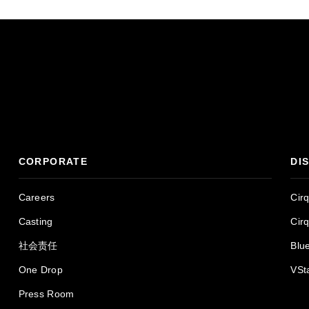
CORPORATE
DI
Careers
Cir
Casting
Cir
社会责任
Blu
One Drop
VSt
Press Room