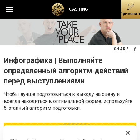
Skip
Skip to main content
Skip to footer
to
CASTING
Применит
main
content
SHARE
Инфографика | Выполняйте
определенный алгоритм действий
перед выступлениями
Чтобы лучше подготовиться к выходу на сцену и
всегда находиться в оптимальной форме, используйте
5-этапный алгоритм подготовки.