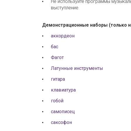
Не используйте программы музыкаль
выступление.
Демонстрационные наборы (только на
аккордеон
бас
Фагот
Латунные инструменты
гитара
клавиатура
гобой
самописец
саксофон