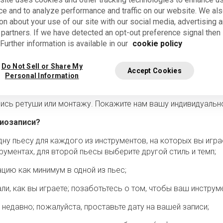
ИДЕО
ce and to analyze performance and traffic on our website. We al
on about your use of our site with our social media, advertising 
 partners. If we have detected an opt-out preference signal then i
Further information is available in our
cookie policy
irque du Soleil? Вот элементы, которые нужно включить в в
вно и длиться не более 12 минут. Мы принимаем видеофайл
Do Not Sell or Share My
Accept Cookies
обязательно должна иметь супер-качество, нам подойдёт и 
Personal Information
вить записи в формате mp3.
ись ретуши или монтажу. Покажите нам вашу индивидуальнос
диозаписи?
у пьесу для каждого из инструментов, на которых вы играе
трументах, для второй пьесы выберите другой стиль и темп;
ию как минимум в одной из пьес;
и, как вы играете; позаботьтесь о том, чтобы ваш инстру
недавно; пожалуйста, проставьте дату на вашей записи;