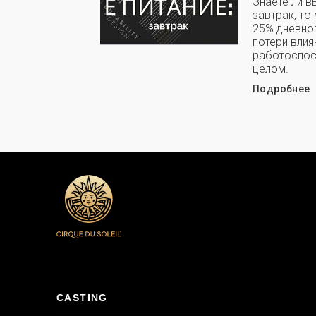
Знаете ли в
завтрак, то
25% дневног
потери влия
работоспос
целом.
Подробнее
CASTING