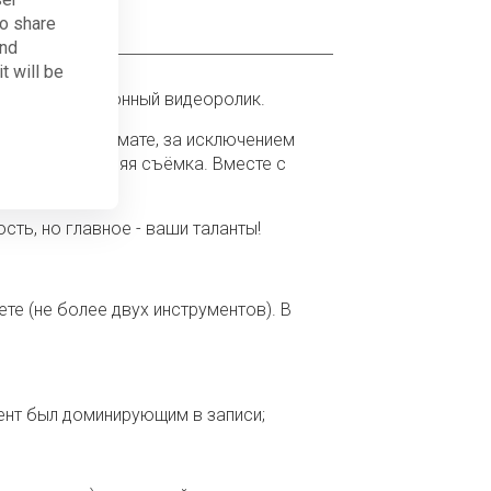
so share
and
t will be
аш демонстрационный видеоролик.
ы в любом формате, за исключением
простая домашняя съёмка. Вместе с
ть, но главное - ваши таланты!
те (не более двух инструментов). В
мент был доминирующим в записи;