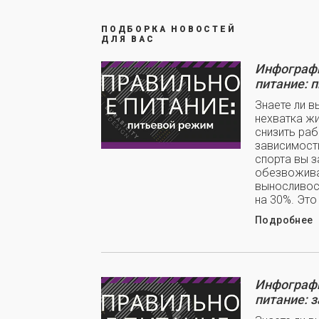
ПОДБОРКА НОВОСТЕЙ
ДЛЯ ВАС
Инфографи
питание: 
Знаете ли в
нехватка ж
снизить ра
зависимости
спорта вы з
обезвожива
выносливос
на 30%. Это
Подробнее
Инфографи
питание: 