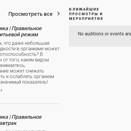
БЛИЖАЙШИЕ
Просмотреть все
ПРОСМОТРЫ И
МЕРОПРИЯТИЯ
ка | Правильное
No auditions or events are
питьевой режим
ы, что даже небольшая
идкости в организме может
ботоспособность? В
 от того, каким видом
анимаетесь,
ние может снижать
ть и ослаблять организм
 значимый показатель!
ка | Правильное
завтрак