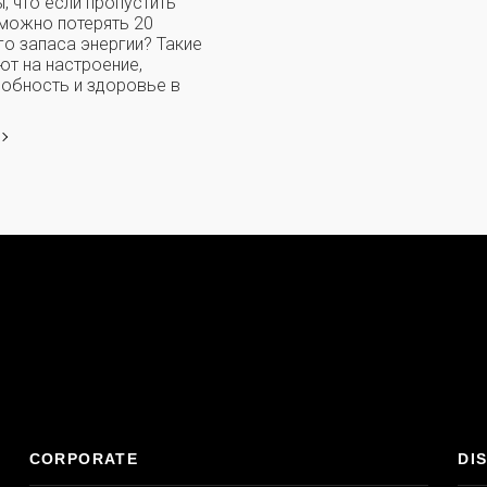
ы, что если пропустить
 можно потерять 20
о запаса энергии? Такие
ют на настроение,
обность и здоровье в
CORPORATE
DI