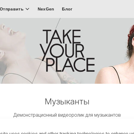
NexGen
Блог
Отправить
Музыканты
Демонстрационный видеоролик для музыкантов
site uses cookies and other tracking technologies to enhance u