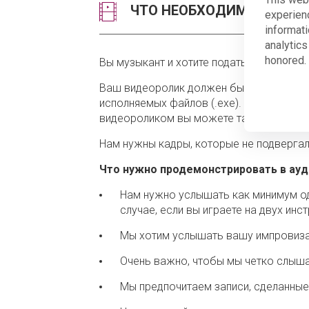
ЧТО НЕОБХОДИМО ДЛЯ В
experien
informati
analytics
honored. 
Вы музыкант и хотите подать заявку в C
Ваш видеоролик должен быть снят неда
исполняемых файлов (.exe). Запись не 
видеороликом вы можете также предста
Нам нужны кадры, которые не подвергал
Что нужно продемонстрировать в ау
Нам нужно услышать как минимум одн
случае, если вы играете на двух инс
Мы хотим услышать вашу импровизац
Очень важно, чтобы мы четко слышал
Мы предпочитаем записи, сделанные 