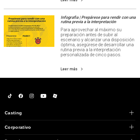
Leer más
Infografia | Prepárese para rendir con una
rutina previa a la interpretación
Para aprovechar al máximo su
preparación antes de subir al
escenario y alcanzar una disposición
óptima, asegúrese de desarrollar una
rutina previa a la interpretación
personalizada de cinco pasos.
Leer más
Tiktok
Facebook
Instagram
YouTube
Roblox
Casting
Corporativo