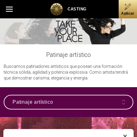
Skip
Skip to main content
Skip to footer
to
CASTING
Aplicar
main
content
Patinaje artístico
Buscamos patinadores artísticos que posean una formación
técnica sólida, agilidad y potencia explosiva. Como artista tendrá
que demostrar carisma, elegancia y energía.
Patinaje artístico